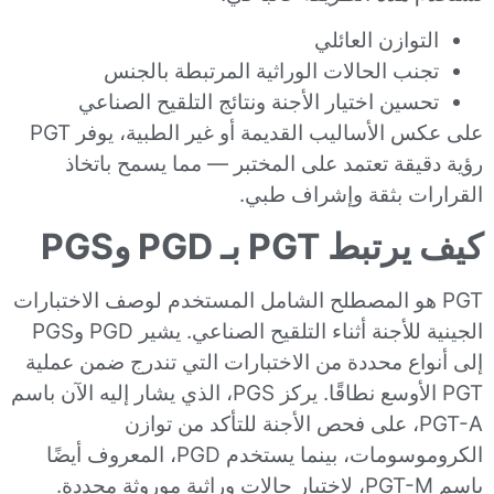
التوازن العائلي
تجنب الحالات الوراثية المرتبطة بالجنس
تحسين اختيار الأجنة ونتائج التلقيح الصناعي
على عكس الأساليب القديمة أو غير الطبية، يوفر PGT
رؤية دقيقة تعتمد على المختبر — مما يسمح باتخاذ
القرارات بثقة وإشراف طبي.
كيف يرتبط PGT بـ PGD وPGS
PGT هو المصطلح الشامل المستخدم لوصف الاختبارات
الجينية للأجنة أثناء التلقيح الصناعي. يشير PGD وPGS
إلى أنواع محددة من الاختبارات التي تندرج ضمن عملية
PGT الأوسع نطاقًا. يركز PGS، الذي يشار إليه الآن باسم
PGT-A، على فحص الأجنة للتأكد من توازن
الكروموسومات، بينما يستخدم PGD، المعروف أيضًا
باسم PGT-M، لاختبار حالات وراثية موروثة محددة.