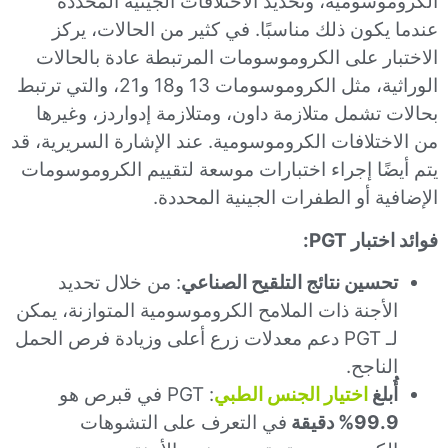
الكروموسومية، وتحديد الاختلافات الجينية المحددة
عندما يكون ذلك مناسبًا. في كثير من الحالات، يركز
الاختبار على الكروموسومات المرتبطة عادة بالحالات
الوراثية، مثل الكروموسومات 13 و18 و21، والتي ترتبط
بحالات تشمل متلازمة داون، ومتلازمة إدواردز، وغيرها
من الاختلافات الكروموسومية. عند الإشارة السريرية، قد
يتم أيضًا إجراء اختبارات موسعة لتقييم الكروموسومات
الإضافية أو الطفرات الجينية المحددة.
فوائد اختبار PGT:
تحسين نتائج التلقيح الصناعي
: من خلال تحديد
الأجنة ذات الملامح الكروموسومية المتوازنة، يمكن
لـ PGT دعم معدلات زرع أعلى وزيادة فرص الحمل
الناجح.
أُبلغ
اختيار الجنس الطبي
: PGT في قبرص هو
99.9% دقيقة
في التعرف على التشوهات