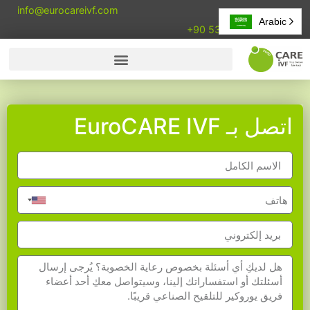
info@eurocareivf.com
Arabic
+90 533 857 90 84
اتصل بـ EuroCARE IVF