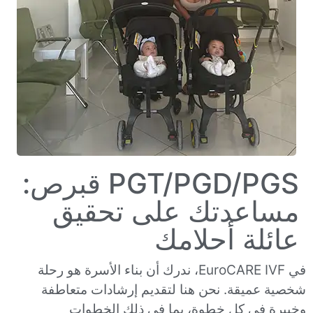
PGT/PGD/PGS قبرص:
مساعدتك على تحقيق
عائلة أحلامك
في EuroCARE IVF، ندرك أن بناء الأسرة هو رحلة
شخصية عميقة. نحن هنا لتقديم إرشادات متعاطفة
وخبيرة في كل خطوة، بما في ذلك الخطوات