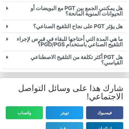
هل يمكنني الجمع بين PGT مع البويضات أو
الحيوانات المنوية المانحة؟
هل يؤثر PGT على نجاح التلقيح الصناعي؟
ما هي المدة التي أحتاجها للبقاء في قبرص لإجراء
التلقيح الصناعي باستخدام PGD/PGS؟
هل PGT أكثر تكلفة من التلقيح الاصطناعي
القياسي؟
شارك هذا على وسائل التواصل
الاجتماعي!
فيسبوك
تويتر
واتساب
لينكد إن
برقية