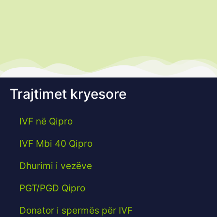
Trajtimet kryesore
IVF në Qipro
IVF Mbi 40 Qipro
Dhurimi i vezëve
PGT/PGD Qipro
Donator i spermës për IVF