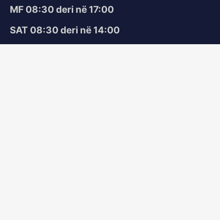
MF 08:30 deri në 17:00
SAT 08:30 deri në 14:00
Parkim
E aksesueshme për personat me
aftësi të kufizuara