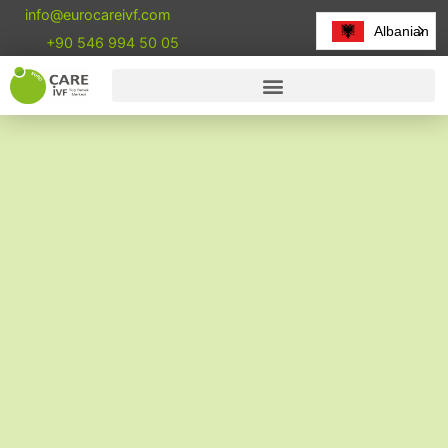
info@eurocareivf.com
Albanian
+90 546 994 50 05