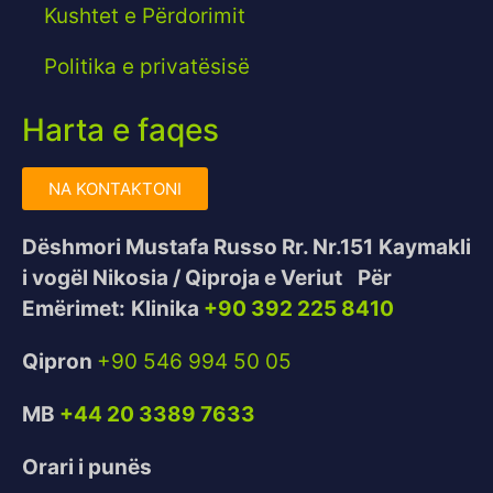
Kushtet e Përdorimit
Politika e privatësisë
Harta e faqes
NA KONTAKTONI
Dëshmori Mustafa Russo Rr. Nr.151
Kaymakli
i vogël Nikosia / Qiproja e Veriut
Për
Emërimet:
Klinika
+90 392 225 8410
Qipron
+90 546 994 50 05
MB
+44 20 3389 7633
Orari i punës