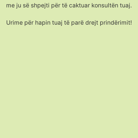
me ju së shpejti për të caktuar konsultën tuaj.
Urime për hapin tuaj të parë drejt prindërimit!