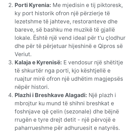
Porti Kyrenia:
Me mjedisin e tij piktoresk,
ky port historik ofron një përzierje të
lezetshme të jahteve, restoranteve dhe
bareve, së bashku me muzikë të gjallë
lokale. Është një vend ideal për t'u çlodhur
dhe për të përjetuar hijeshinë e Qipros së
Veriut.
Kalaja e Kyrenisë:
E vendosur një shëtitje
të shkurtër nga porti, kjo kështjellë e
ruajtur mirë ofron një udhëtim magjepsës
nëpër histori.
Plazhi i Breshkave Alagadi:
Një plazh i
mbrojtur ku mund të shihni breshkat e
foshnjave që çelin (sezonale) dhe bëjnë
rrugën e tyre drejt detit - një përvojë e
paharrueshme për adhuruesit e natyrës.