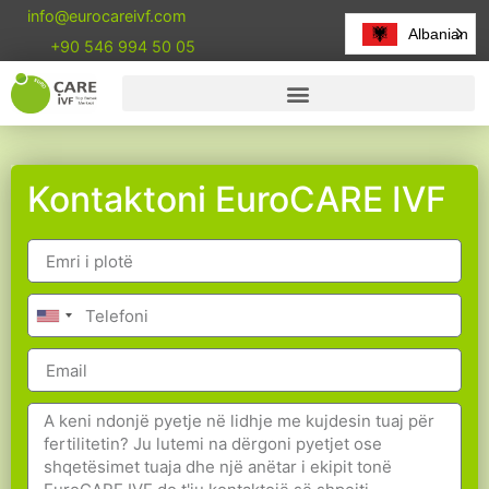
info@eurocareivf.com
Albanian
+90 546 994 50 05
Kontaktoni EuroCARE IVF