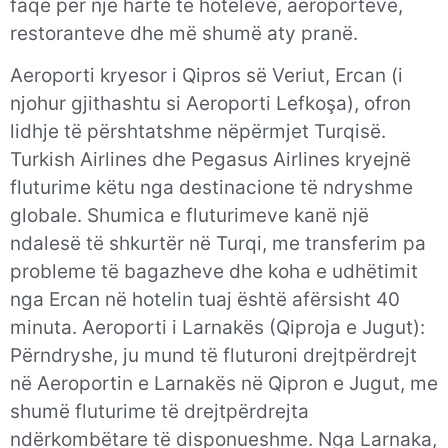
faqe për një hartë të hoteleve, aeroporteve,
restoranteve dhe më shumë aty pranë.
Aeroporti kryesor i Qipros së Veriut, Ercan (i
njohur gjithashtu si Aeroporti Lefkoşa), ofron
lidhje të përshtatshme nëpërmjet Turqisë.
Turkish Airlines dhe Pegasus Airlines kryejnë
fluturime këtu nga destinacione të ndryshme
globale. Shumica e fluturimeve kanë një
ndalesë të shkurtër në Turqi, me transferim pa
probleme të bagazheve dhe koha e udhëtimit
nga Ercan në hotelin tuaj është afërsisht 40
minuta. Aeroporti i Larnakës (Qiproja e Jugut):
Përndryshe, ju mund të fluturoni drejtpërdrejt
në Aeroportin e Larnakës në Qipron e Jugut, me
shumë fluturime të drejtpërdrejta
ndërkombëtare të disponueshme. Nga Larnaka,