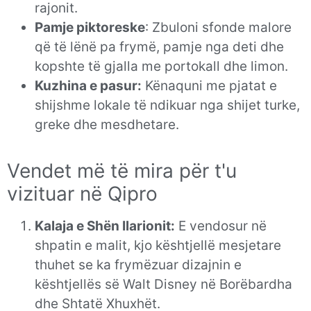
rajonit.
Pamje piktoreske
: Zbuloni sfonde malore
që të lënë pa frymë, pamje nga deti dhe
kopshte të gjalla me portokall dhe limon.
Kuzhina e pasur:
Kënaquni me pjatat e
shijshme lokale të ndikuar nga shijet turke,
greke dhe mesdhetare.
Vendet më të mira për t'u
vizituar në Qipro
Kalaja e Shën Ilarionit:
E vendosur në
shpatin e malit, kjo kështjellë mesjetare
thuhet se ka frymëzuar dizajnin e
kështjellës së Walt Disney në Borëbardha
dhe Shtatë Xhuxhët.