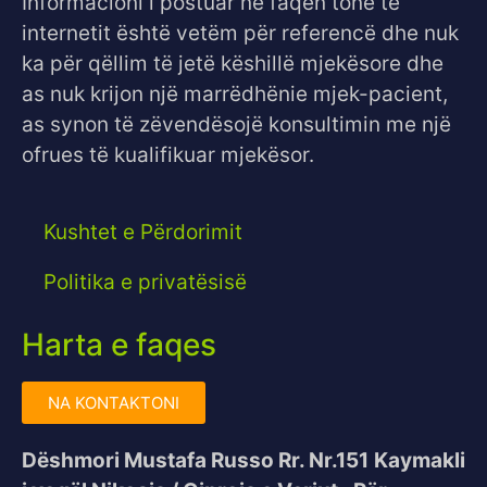
Informacioni i postuar në faqen tonë të
internetit është vetëm për referencë dhe nuk
ka për qëllim të jetë këshillë mjekësore dhe
as nuk krijon një marrëdhënie mjek-pacient,
as synon të zëvendësojë konsultimin me një
ofrues të kualifikuar mjekësor.
Kushtet e Përdorimit
Politika e privatësisë
Harta e faqes
NA KONTAKTONI
Dëshmori Mustafa Russo Rr. Nr.151
Kaymakli