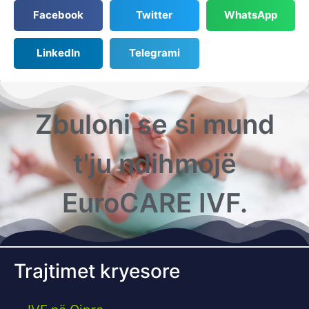
Facebook
Twitter
WhatsApp
LinkedIn
Telegrami
Zbuloni se si mund
t'ju ndihmojë
EuroCARE IVF.
Trajtimet kryesore