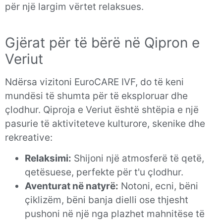
për një largim vërtet relaksues.
Gjërat për të bërë në Qipron e
Veriut
Ndërsa vizitoni EuroCARE IVF, do të keni
mundësi të shumta për të eksploruar dhe
çlodhur. Qiproja e Veriut është shtëpia e një
pasurie të aktiviteteve kulturore, skenike dhe
rekreative:
Relaksimi:
Shijoni një atmosferë të qetë,
qetësuese, perfekte për t'u çlodhur.
Aventurat në natyrë:
Notoni, ecni, bëni
çiklizëm, bëni banja dielli ose thjesht
pushoni në një nga plazhet mahnitëse të