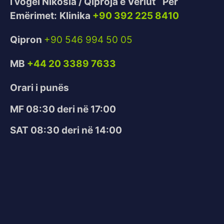
i vogël Nikosia / Qiproja e Veriut
Për
Emërimet:
Klinika
+90 392 225 8410
Qipron
+90 546 994 50 05
MB
+44 20 3389 7633
Orari i punës
MF 08:30 deri në 17:00
SAT 08:30 deri në 14:00