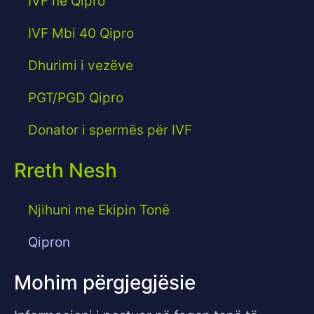
IVF në Qipro
IVF Mbi 40 Qipro
Dhurimi i vezëve
PGT/PGD Qipro
Donator i spermës për IVF
Rreth Nesh
Njihuni me Ekipin Tonë
Qipron
Mohim përgjegjësie