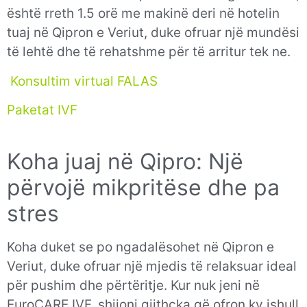
është rreth 1.5 orë me makinë deri në hotelin
tuaj në Qipron e Veriut, duke ofruar një mundësi
të lehtë dhe të rehatshme për të arritur tek ne.
Konsultim virtual FALAS
Paketat IVF
Koha juaj në Qipro: Një
përvojë mikpritëse dhe pa
stres
Koha duket se po ngadalësohet në Qipron e
Veriut, duke ofruar një mjedis të relaksuar ideal
për pushim dhe përtëritje. Kur nuk jeni në
EuroCARE IVF, shijoni gjithçka që ofron ky ishull