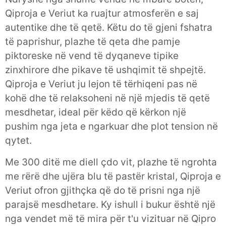
Qiproja e Veriut ka ruajtur atmosferën e saj
autentike dhe të qetë. Këtu do të gjeni fshatra
të paprishur, plazhe të qeta dhe pamje
piktoreske në vend të dyqaneve tipike
zinxhirore dhe pikave të ushqimit të shpejtë.
Qiproja e Veriut ju lejon të tërhiqeni pas në
kohë dhe të relaksoheni në një mjedis të qetë
mesdhetar, ideal për këdo që kërkon një
pushim nga jeta e ngarkuar dhe plot tension në
qytet.
Me 300 ditë me diell çdo vit, plazhe të ngrohta
me rërë dhe ujëra blu të pastër kristal, Qiproja e
Veriut ofron gjithçka që do të prisni nga një
parajsë mesdhetare. Ky ishull i bukur është një
nga vendet më të mira për t'u vizituar në Qipro