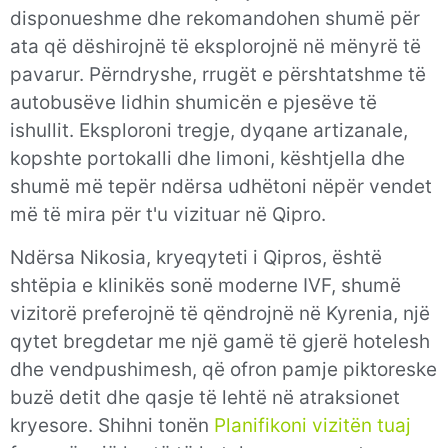
disponueshme dhe rekomandohen shumë për
ata që dëshirojnë të eksplorojnë në mënyrë të
pavarur. Përndryshe, rrugët e përshtatshme të
autobusëve lidhin shumicën e pjesëve të
ishullit. Eksploroni tregje, dyqane artizanale,
kopshte portokalli dhe limoni, kështjella dhe
shumë më tepër ndërsa udhëtoni nëpër vendet
më të mira për t'u vizituar në Qipro.
Ndërsa Nikosia, kryeqyteti i Qipros, është
shtëpia e klinikës sonë moderne IVF, shumë
vizitorë preferojnë të qëndrojnë në Kyrenia, një
qytet bregdetar me një gamë të gjerë hotelesh
dhe vendpushimesh, që ofron pamje piktoreske
buzë detit dhe qasje të lehtë në atraksionet
kryesore. Shihni tonën
Planifikoni vizitën tuaj