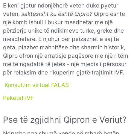
E keni gjetur ndonjëherë veten duke pyetur
veten,
saktësisht ku është Qipro?
Qipro është
një komb ishull i bukur mesdhetar me një
përzierje unike të ndikimeve turke, greke dhe
mesdhetare. E njohur për peizazhet e saj të
qeta, plazhet mahnitëse dhe sharmin historik,
Qipro ofron një arratisje paqësore me një ritëm
më të ngadaltë të jetës - një mjedis i përsosur
për relaksim dhe rikuperim gjatë trajtimit IVF.
Konsultim virtual FALAS
Paketat IVF
Pse të zgjidhni Qipron e Veriut?
Ndryshe nga shumë vende në mbarë botën,