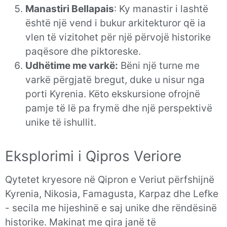
Manastiri Bellapais
: Ky manastir i lashtë
është një vend i bukur arkitekturor që ia
vlen të vizitohet për një përvojë historike
paqësore dhe piktoreske.
Udhëtime me varkë:
Bëni një turne me
varkë përgjatë bregut, duke u nisur nga
porti Kyrenia. Këto ekskursione ofrojnë
pamje të lë pa frymë dhe një perspektivë
unike të ishullit.
Eksplorimi i Qipros Veriore
Qytetet kryesore në Qipron e Veriut përfshijnë
Kyrenia, Nikosia, Famagusta, Karpaz dhe Lefke
- secila me hijeshinë e saj unike dhe rëndësinë
historike. Makinat me qira janë të