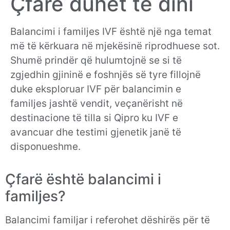
Çfarë duhet të dini
Balancimi i familjes IVF është një nga temat
më të kërkuara në mjekësinë riprodhuese sot.
Shumë prindër që hulumtojnë se si të
zgjedhin gjininë e foshnjës së tyre fillojnë
duke eksploruar IVF për balancimin e
familjes jashtë vendit, veçanërisht në
destinacione të tilla si Qipro ku IVF e
avancuar dhe testimi gjenetik janë të
disponueshme.
Çfarë është balancimi i
familjes?
Balancimi familjar i referohet dëshirës për të