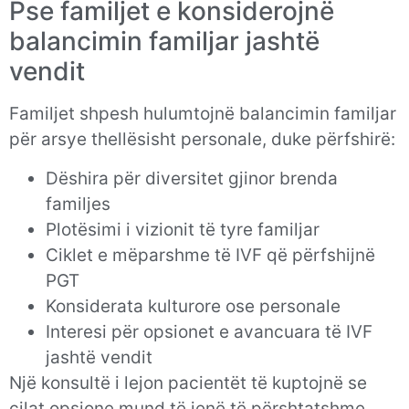
Pse familjet e konsiderojnë
balancimin familjar jashtë
vendit
Familjet shpesh hulumtojnë balancimin familjar
për arsye thellësisht personale, duke përfshirë:
Dëshira për diversitet gjinor brenda
familjes
Plotësimi i vizionit të tyre familjar
Ciklet e mëparshme të IVF që përfshijnë
PGT
Konsiderata kulturore ose personale
Interesi për opsionet e avancuara të IVF
jashtë vendit
Një konsultë i lejon pacientët të kuptojnë se
cilat opsione mund të jenë të përshtatshme