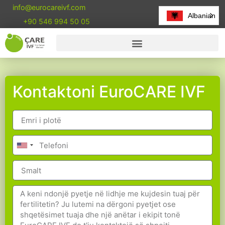
info@eurocareivf.com
Albanian
+90 546 994 50 05
Kontaktoni EuroCARE IVF