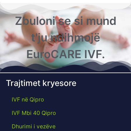
Zbuloni se si mund
t'ju ndihmojë
EuroCARE IVF.
Trajtimet kryesore
IVF në Qipro
IVF Mbi 40 Qipro
Dhurimi i vezëve