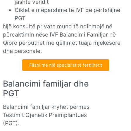
jashtë vendit
Ciklet e mëparshme të IVF që përfshijnë
PGT
Një konsultë private mund të ndihmojë në
përcaktimin nëse IVF Balancimi Familjar në
Qipro përputhet me qëllimet tuaja mjekësore
dhe personale.
Flisni me një specialist të fertilitetit
Balancimi familjar dhe
PGT
Balancimi familjar kryhet përmes
Testimit Gjenetik Preimplantues
(PGT).