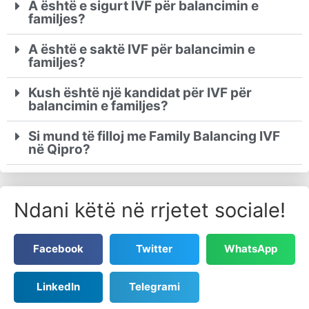
A është e sigurt IVF për balancimin e
familjes?
A është e saktë IVF për balancimin e
familjes?
Kush është një kandidat për IVF për
balancimin e familjes?
Si mund të filloj me Family Balancing IVF
në Qipro?
Ndani këtë në rrjetet sociale!
Facebook
Twitter
WhatsApp
LinkedIn
Telegrami