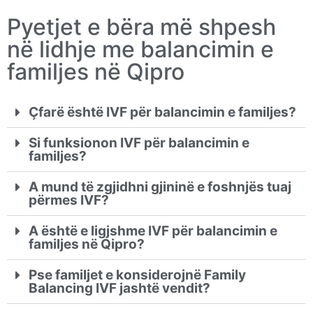
Pyetjet e bëra më shpesh
në lidhje me balancimin e
familjes në Qipro
Çfarë është IVF për balancimin e familjes?
Si funksionon IVF për balancimin e
familjes?
A mund të zgjidhni gjininë e foshnjës tuaj
përmes IVF?
A është e ligjshme IVF për balancimin e
familjes në Qipro?
Pse familjet e konsiderojnë Family
Balancing IVF jashtë vendit?