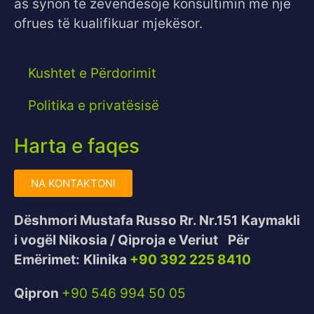
as synon të zëvendësojë konsultimin me një
ofrues të kualifikuar mjekësor.
Kushtet e Përdorimit
Politika e privatësisë
Harta e faqes
NA KONTAKTONI
Dëshmori Mustafa Russo Rr. Nr.151
Kaymakli
i vogël Nikosia / Qiproja e Veriut
Për
Emërimet:
Klinika
+90 392 225 8410
Qipron
+90 546 994 50 05