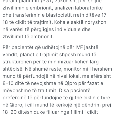
Paraimplantimit (PGT) zakonisht përfshijnë
zhvillimin e embrionit, analizën laboratorike
dhe transferimin e blastocistit rreth ditëve 17–
18 të ciklit të trajtimit. Koha e saktë ndryshon
në varësi të përgjigjes individuale dhe
zhvillimit të embrionit.
Për pacientët që udhëtojnë për IVF jashtë
vendit, planet e trajtimit shpesh mund të
strukturohen për të minimizuar kohën larg
shtëpisë. Në shumë raste, monitorimi i hershëm
mund të përfundojë në nivel lokal, me afërsisht
8–10 ditë të nevojshme në Qipro për fazat e
mëvonshme të trajtimit. Disa pacientë
preferojnë të përfundojnë të gjithë ciklin e tyre
në Qipro, i cili mund të kërkojë një qëndrim prej
18–20 ditësh duke filluar nga fillimi i ciklit