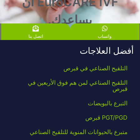
EuroCARE IVF أن
يساعدك.
واتساب
اتصل بنا
أفضل العلاجات
التلقيح الصناعي في قبرص
التلقيح الصناعي لمن هم فوق الأربعين في
قبرص
التبرع بالبويضات
PGT/PGD قبرص
متبرع بالحيوانات المنوية للتلقيح الصناعي