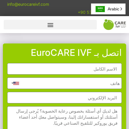
info@eurocareivf.com
Arabic
+90 533 857 90 84
اتصل بـ EuroCARE IVF