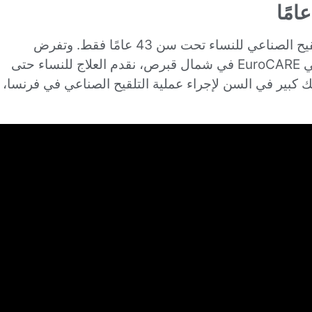
يقوم نظام الرعاية الصحية العام الفرنسي بتمويل التلقيح الصناعي للنساء تحت سن 43 عامًا فقط. وتفرض
العيادات الخاصة في فرنسا أيضًا عادةً حدودًا عمرية. في EuroCARE في شمال قبرص، نقدم العلاج للنساء حتى
لك أنك كبير في السن لإجراء عملية التلقيح الصناعي في فرنسا،