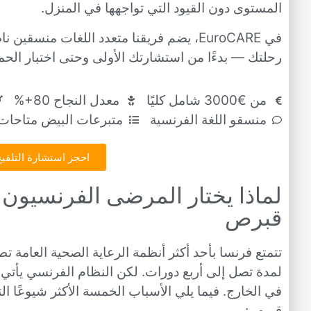
المستوى دون القيود التي تواجهها في المنزل.
في EuroCARE، يضم فريقنا متعدد اللغات م
رحلتك — بدءًا من استشارتك الأولى وحتى اختبار الحم
من €3000 شامل كليًا
معدل النجاح 80+%
منسقو اللغة الفرنسية
متبرعات البيض متاحات 
احجز استشارة التلقيح
قبرص
تتمتع فرنسا بأحد أكثر أنظمة الرعاية الصحية العامة ت
لمدة تصل إلى أربع دورات. لكن النظام الفرنسي يأتي أ
قبرص: