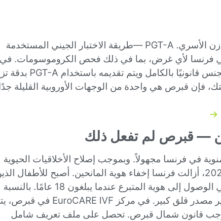
لا يسمح القانون الفرنسي باختيار الجنس لتحقيق التوازن الأسري. PGT-A —طريقة الاختبار الجيني المستخدمة
ا في فرنسا لأي غرض، بما في ذلك فحص الكروموسومات. في
مركز EuroCARE IVF في شمال قبرص، يعد اختيار الجنس قانونيًا بالكامل ويتم تقديمه باستخ
رحلتك، فإن قبرص هي واحدة من الوجهات الأوروبية القليلة جدًا
وية في فرنسا مجهولاً. وبموجب إصلاح الأخلاقيات الحيوية
لعام 2021، والذي دخل حيز التنفيذ الكامل في عام 2025، أزالت فرنسا إخفاء هوية المانحين. أصبح للأطفال الذ
يتم الحمل بهم عن طريق التبرع الآن الحق القانوني في الوصول إلى هوية المتبرع عندما يبلغون 18 عامًا. بالنسبة
للعديد من الأزواج والأفراد الفرنسيين، يشكل هذا التغيير مصدر قلق كبير. في مركز EuroCARE IVF في
وجب قانون شمال قبرص. تحصل على ملف تعريف شامل