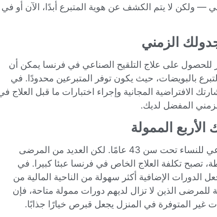
 ولكن لا يتم الكشف عن هوية المتبرع أبدًا، الآن أو في
 جدولك الزمني
ر للحصول على علاج التلقيح الصناعي في فرنسا يمكن أن
ورات التبرع بالبويضات، حيث يكون توفر المتبرعين محدودًا. في
 استشارتك الافتراضية المجانية وإجراء اختبارات ما قبل العلاج في
لزمني المفضل لديك.
تغطي فرنسا ما يصل إلى أربع دورات للتلقيح الاصطناعي للنساء تحت سن 43 عامًا. لكن العديد من المرضى
، تصبح تكلفة العلاج الخاص في فرنسا عبئا كبيرا. في
دأ التلقيح الصناعي من €3000، مما يجعل الدورات الإضافية أكثر سهولة من الناحية المالية من
للمرضى الذين لا تزال لديهم دورات ممولة متاحة، فإن
ت غير المتوفرة في المنزل يجعل قبرص خيارًا جذابًا.