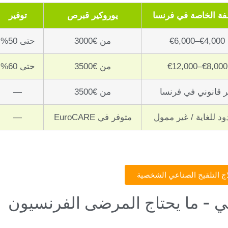
لفة الخاصة في فرنسا
يوروكير قبرص
توفير
€4,000–€6,000
من €3000
حتى 50%
€8,000–€12,000
من €3500
حتى 60%
ر قانوني في فرنسا
من €3500
—
د للغاية / غير ممول
متوفر في EuroCARE
—
 التلقيح الصناعي الشخصية
 - ما يحتاج المرضى الفرنسيون