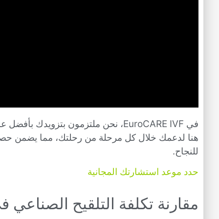
في EuroCARE IVF، نحن ملتزمون بتزويدك
هنا لدعمك خلال كل مرحلة من رحلتك، مما يضمن حص
للنجاح.
حدد موعد استشارتك المجانية
مقارنة تكلفة التلقيح الصناعي 