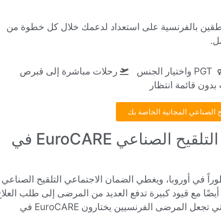
نسقين ناطقين بالفرنسية على استعداد لدعمك خلال كل خطوة من
ل.
PGT واختيار الجنس
رحلات مباشرة إلى قبرص
بدون قائمة انتظار
 الصناعي المجانية الخاصة بك
لماذا يختار المرضى الفرنسيون التلقيح الصناعي EuroCARE في
طوراً في أوروبا، ويغطي الضمان الاجتماعي التلقيح الصناعي
يضًا مع قيود كبيرة تدفع العديد من المرضى إلى طلب العلا
في الخارج. فيما يلي الأسباب الخمسة الأكثر شيوعًا التي تجعل المرضى الفرنسيين يختارون EuroCARE في