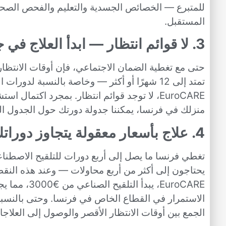
للمتبرع — الخصائص الجسدية والتعليم والفحص الصحي —
المستقبل.
3.
لا قوائم انتظار — ابدأ العلاج في
حتى مع تغطية الضمان الاجتماعي، فإن أوقات الانتظا
تمتد إلى 12 شهرًا أو أكثر — وخاصة بالنسبة لد
EuroCARE، لا توجد قوائم انتظار. بمجرد اكتمال
منزلك في فرنسا، يمكننا جدولة دورتك حول الجدول ا
4. علاج بأسعار معقولة يتجاوز دوراتك الأربع الممولة
يحتاجون إلى أكثر من أربع محاولات — وعند هذه النقطة
EuroCARE، يب
الاستمرار في القطاع الخاص في فرنسا. وحتى بالنسبة 
الجمع بين أوقات الانتظار الأقصر والوصول إلى العلاجا