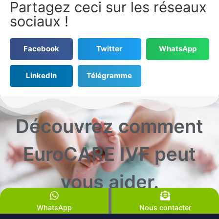
Partagez ceci sur les réseaux
sociaux !
Facebook
Twitter
WhatsApp
LinkedIn
Télégramme
Découvrez comment
EuroCARE IVF peut
vous aider.
WhatsApp
Nous contacter