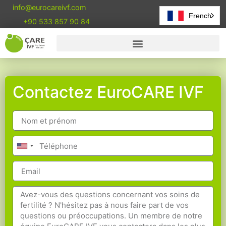
info@eurocareivf.com
French
+90 533 857 90 84
Contactez EuroCARE IVF