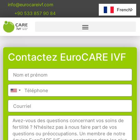
info@eurocareivf.com
French
+90 533 857 90 84
Contactez EuroCARE IVF