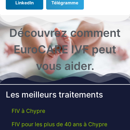
LinkedIn
Télégramme
Découvrez comment
EuroCARE IVF peut
vous aider.
Les meilleurs traitements
FIV à Chypre
FIV pour les plus de 40 ans à Chypre