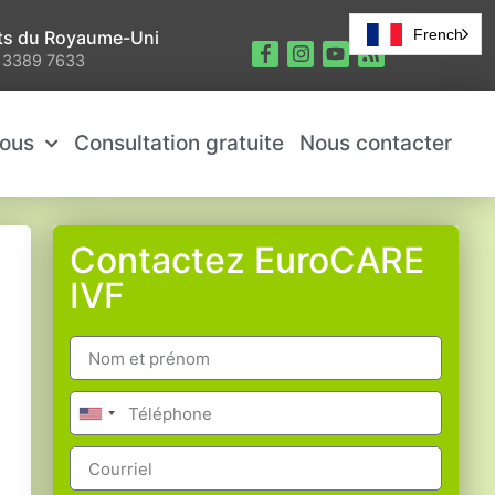
French
ts du Royaume-Uni
 3389 7633
nous
Consultation gratuite
Nous contacter
Contactez EuroCARE
IVF