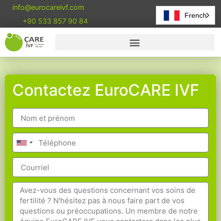
info@eurocareivf.com
French
+90 533 857 90 84
Contactez EuroCARE IVF