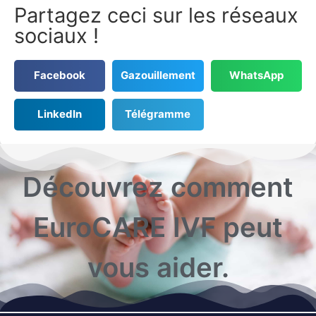
Partagez ceci sur les réseaux
sociaux !
Facebook
Gazouillement
WhatsApp
LinkedIn
Télégramme
Découvrez comment
EuroCARE IVF peut
vous aider.