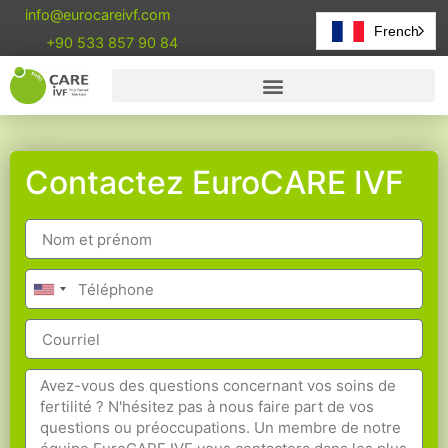
info@eurocareivf.com
French
+90 533 857 90 84
Contactez EuroCARE IVF