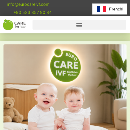
info@eurocareivf.com
French
+90 533 857 90 84