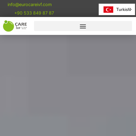
info@eurocareivf.com
Turkish
+90 533 849 87 87