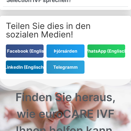
Selection IVF sprechen?
Teilen Sie dies in den
sozialen Medien!
Auf Facebook (Englisch)
Þjórsárden
WhatsApp (Englisch)
LinkedIn (Englisch)
Telegramm
Finden Sie heraus,
wie euroCARE IVF
Ihnen helfen kann.