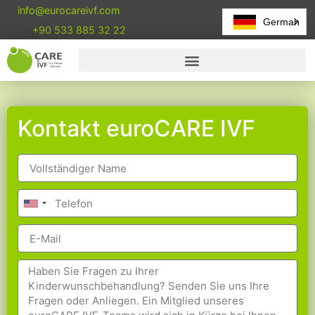
info@eurocareivf.com
German
+90 533 885 32 22
Kontakt euroCARE IVF