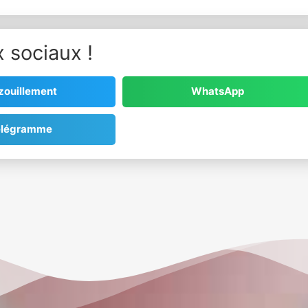
 sociaux !
zouillement
WhatsApp
élégramme